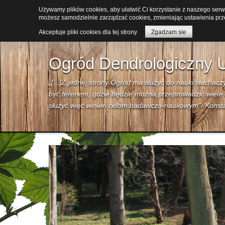
Używamy plików cookies, aby ułatwić Ci korzystanie z naszego serwis
Aktualności
Historia
Działalność
Kolekcje
możesz samodzielnie zarządzać cookies, zmieniając ustawienia prze
Akceptuje pliki cookies dla tej strony
Zgadzam sie
Facebook
Dane meteorologiczne
Ogród Dendrologiczny U
„[...]Z jednej strony Ogród ma służyć do nauki słuchac
być terenem, gdzie będzie można przeprowadzić wiele o
służyć więc winien celom badawczo-naukowym”. Konsta