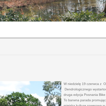
W niedzielę 19 czerwca z 
Dendrologicznego wystarto
druga edycja Posnania Bike
To barwna parada promując
miejską kulturę rowerową w