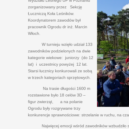
Wydziału Leśnego UP w Poznaniu"
zorganizowany przez Sekcję
Łuczniczą Koła Leśników.
Koordynatorem zawodów był
pracownik Ogrodu dr inż. Marcin
Włoch.
W turnieju wzięło udział 133
zawodników podzielonych na dwie
kategorie wiekowe: juniorzy (do 12
lat) i uczestnicy powyżej 12 lat.
Starsi łucznicy konkurowali ze sobą
w trzech kategoriach sprzętowych.
Na trasie długości 1600 m
rozstawione było 18 celów 3D –
figur zwierząt, a na polanie
Ogrodu były rozgrywane trzy
konkurencje sprawnościowe: strzelanie w ruchu, na czas
Najwięcej emocji wśród zawodników wzbudziło stan