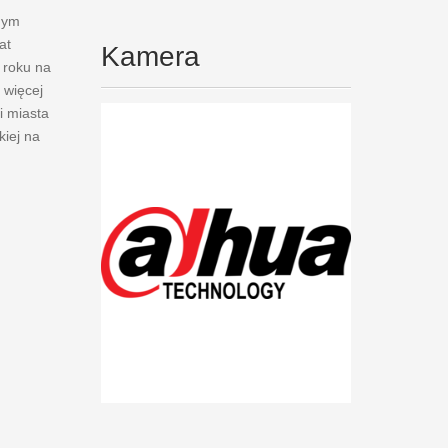
nym
at
Kamera
 roku na
 więcej
i miasta
kiej na