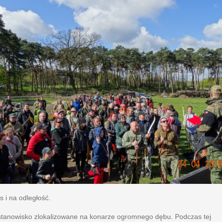
 i na odległość.
owisko zlokalizowane na konarze ogromnego dębu. Podczas tej