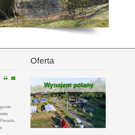
Oferta
Ogrodu
wała
 Parade.
a