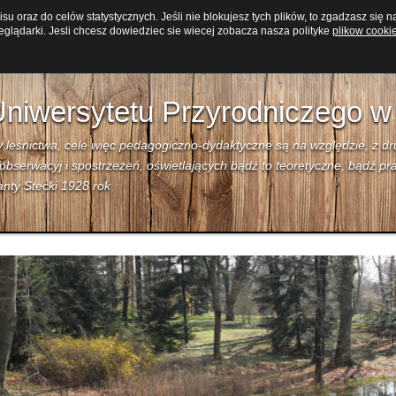
u oraz do celów statystycznych. Jeśli nie blokujesz tych plików, to zgadzasz się n
Edukacja
Zwiedzanie
Pliki do pobrania
Galeria
glądarki. Jesli chcesz dowiedziec sie wiecej zobacza nasza polityke
plikow cooki
niwersytetu Przyrodniczego w
zy leśnictwa, cele więc pedagogiczno-dydaktyczne są na względzie, z d
bserwacyj i spostrzeżeń, oświetlających bądź to teoretyczne, bądź pr
nty Stecki 1928 rok