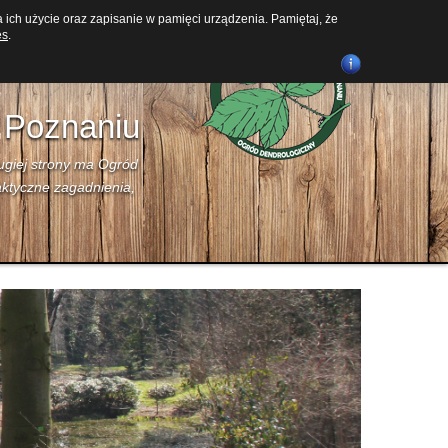
a ich użycie oraz zapisanie w pamięci urządzenia. Pamiętaj, że
Dojazd
Kontakt
es
.
 Poznaniu
rugiej strony ma Ogród
aktyczne zagadnienia,