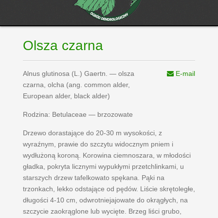
Olsza czarna
Alnus glutinosa (L.) Gaertn. — olsza
E-mail
czarna, olcha (ang. common alder,
European alder, black alder)
Rodzina: Betulaceae — brzozowate
Drzewo dorastające do 20-30 m wysokości, z
wyraźnym, prawie do szczytu widocznym pniem i
wydłużoną koroną. Korowina ciemnoszara, w młodości
gładka, pokryta licznymi wypukłymi przetchlinkami, u
starszych drzew tafelkowato spękana. Pąki na
trzonkach, lekko odstające od pędów. Liście skrętoległe,
długości 4-10 cm, odwrotniejajowate do okrągłych, na
szczycie zaokrąglone lub wycięte. Brzeg liści grubo,