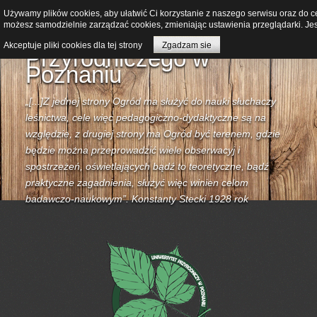
Używamy plików cookies, aby ułatwić Ci korzystanie z naszego serwisu oraz do cel
Ogród Dendrologiczny
możesz samodzielnie zarządzać cookies, zmieniając ustawienia przeglądarki. Jes
Uniwersytetu
Akceptuje pliki cookies dla tej strony
Zgadzam sie
Przyrodniczego w
Poznaniu
„[...]Z jednej strony Ogród ma służyć do nauki słuchaczy
leśnictwa, cele więc pedagogiczno-dydaktyczne są na
względzie, z drugiej strony ma Ogród być terenem, gdzie
będzie można przeprowadzić wiele obserwacyj i
spostrzeżeń, oświetlających bądź to teoretyczne, bądź
praktyczne zagadnienia, służyć więc winien celom
badawczo-naukowym”. Konstanty Stecki 1928 rok