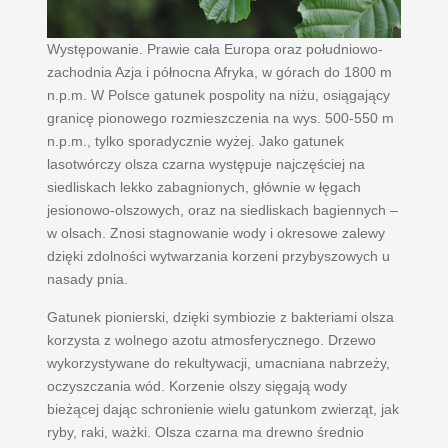
Występowanie. Prawie cała Europa oraz południowo-
zachodnia Azja i północna Afryka, w górach do 1800 m
n.p.m. W Polsce gatunek pospolity na niżu, osiągający
granicę pionowego rozmieszczenia na wys. 500-550 m
n.p.m., tylko sporadycznie wyżej. Jako gatunek
lasotwórczy olsza czarna występuje najczęściej na
siedliskach lekko zabagnionych, głównie w łęgach
jesionowo-olszowych, oraz na siedliskach bagiennych –
w olsach. Znosi stagnowanie wody i okresowe zalewy
dzięki zdolności wytwarzania korzeni przybyszowych u
nasady pnia.
Gatunek pionierski, dzięki symbiozie z bakteriami olsza
korzysta z wolnego azotu atmosferycznego. Drzewo
wykorzystywane do rekultywacji, umacniana nabrzeży,
oczyszczania wód. Korzenie olszy sięgają wody
bieżącej dając schronienie wielu gatunkom zwierząt, jak
ryby, raki, ważki. Olsza czarna ma drewno średnio