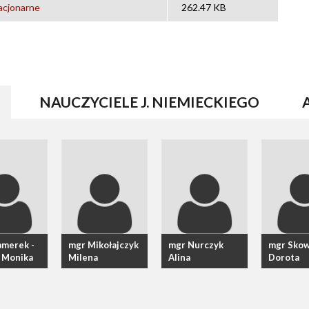
acjonarne
262.47 KB
(AKTYWNA KARTA)
NAUCZYCIELE J. NIEMIECKIEGO
amerek -
mgr Mikołajczyk
mgr Nurczyk
mgr Skow
 Monika
Milena
Alina
Dorota