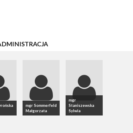
ADMINISTRACJA
mgr
rońska
mgr Sommerfeld
Staniszewska
Małgorzata
Sylwia