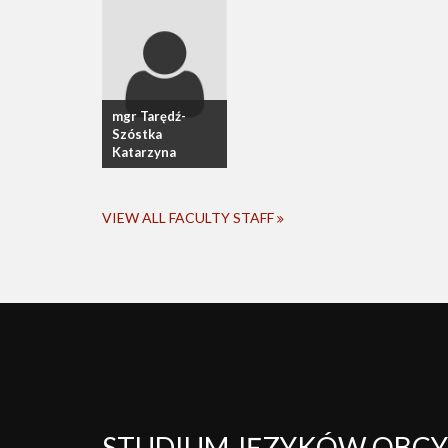
mgr Tarędź-
Szóstka
Katarzyna
VIEW ALL FACULTY STAFF
STUDIUM JĘZYKÓW OBC