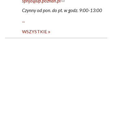
spnjo@up.poznan.pl
(link sends e-mail)
Czynny od pon. do pt. w godz. 9:00-13:00
...
WSZYSTKIE