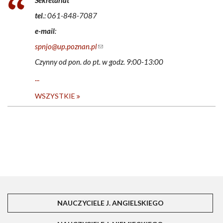
Sekretariat
tel
.: 061-848-7087
e-mail
:
spnjo@up.poznan.pl
(link sends e-mail)
Czynny od pon. do pt. w godz. 9:00-13:00
...
WSZYSTKIE
NAUCZYCIELE J. ANGIELSKIEGO
(AKTYWNA KART