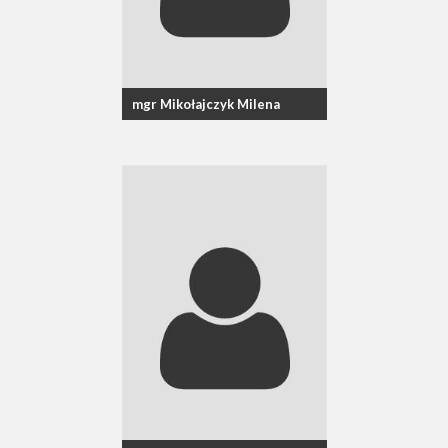
mgr Mikołajczyk Milena