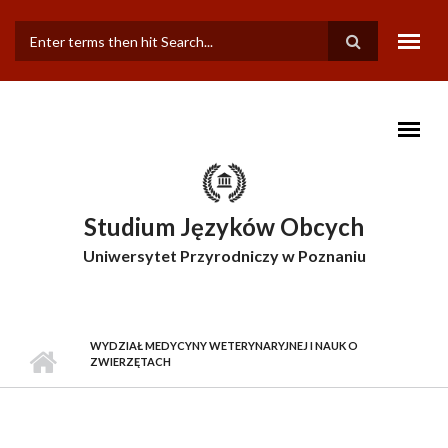
Przejdź do treści
FORMULARZ
WYSZUKIWANIA
Studium Języków Obcych
Uniwersytet Przyrodniczy w Poznaniu
WYDZIAŁ MEDYCYNY WETERYNARYJNEJ I NAUK O
ZWIERZĘTACH