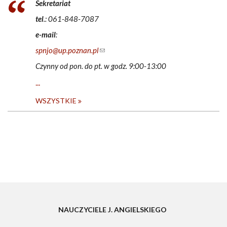
Sekretariat
tel
.: 061-848-7087
e-mail
:
spnjo@up.poznan.pl
(link sends e-mail)
Czynny od pon. do pt. w godz. 9:00-13:00
...
WSZYSTKIE
NAUCZYCIELE J. ANGIELSKIEGO