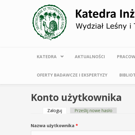
Przejdź do treści
KATEDRA
AKTUALNOŚCI
PRACOW
OFERTY BADAWCZE I EKSPERTYZY
BIBLIO
Konto użytkownika
Zaloguj
(aktywna karta)
Prześlij nowe hasło
Karty podstawowe
Nazwa użytkownika
*