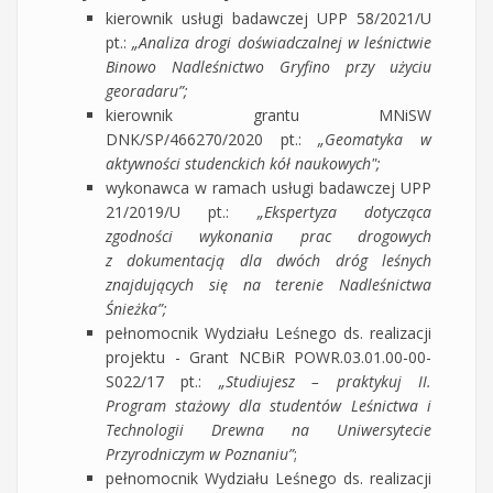
kierownik usługi badawczej UPP 58/2021/U
pt.:
„Analiza drogi doświadczalnej w leśnictwie
Binowo Nadleśnictwo Gryfino przy użyciu
georadaru”;
kierownik grantu MNiSW
DNK/SP/466270/2020 pt.:
„Geomatyka w
aktywności studenckich kół naukowych";
wykonawca w ramach usługi badawczej UPP
21/2019/U pt.:
„Ekspertyza dotycząca
zgodności wykonania prac drogowych
z dokumentacją dla dwóch dróg leśnych
znajdujących się na terenie Nadleśnictwa
Śnieżka”;
pełnomocnik Wydziału Leśnego ds. realizacji
projektu - Grant NCBiR POWR.03.01.00-00-
S022/17 pt.:
„Studiujesz – praktykuj II.
Program stażowy dla studentów Leśnictwa i
Technologii Drewna na Uniwersytecie
Przyrodniczym w Poznaniu”
;
pełnomocnik Wydziału Leśnego ds. realizacji