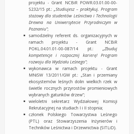
projektu - Grant NCBiR POWR.03.01.00-00-
S232/15 pt.:
„Studiujesz – praktykuj. Program
stażowy dla studentów Leśnictwa i Technologii
Drewna na Uniwersytecie Przyrodniczym w
Poznaniu”
;
samodzielny referent ds. organizacyjnych w
ramach projektu - Grant NCBiR
POKL.04.01.01-00-087/14 pt.:
„Zbuduj
kompetencje i rozpocznij karierę! Program
rozwoju dla Wydziału Leśnego”
;
wykonawca w ramach projektu - Grant
MNiSW 13/2011/GW pt.: „Stan i przemiany
ekosystemów leśnych dolin wielkich rzek w
świetle rocznych przyrostów promieniowych
wybranych gatunków drzew”;
wieloletni sekretarz Wydziałowej Komisji
Rekrutacyjnej na studiach I i II stopnia;
członek Polskiego Towarzystwa Leśnego
(PTL) oraz Stowarzyszenia Inżynierów i
Techników Leśnictwa i Drzewnictwa (SITLiD).