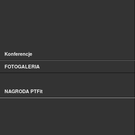
POLSKIE NAZWY CHORÓB ROŚLIN
SERIA „DIAGNOSTYKA”
INNE WYDAWNICTWA
Książki
Konferencje
FOTOGALERIA
Mini Galeria
NAGRODA PTFit
Regulamin nagrody
Formularz zgłoszeniowy
Wyniki konkursu