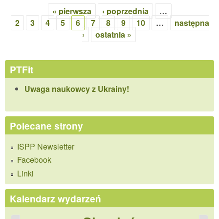
hyb
« pierwsza
‹ poprzednia
…
Strony
Odd
2
3
4
5
6
7
8
9
10
…
następna
Poz
›
ostatnia »
PTF
lis
202
PTFit
Uwaga naukowcy z Ukrainy!
Polecane strony
ISPP Newsletter
Facebook
Linki
Kalendarz wydarzeń