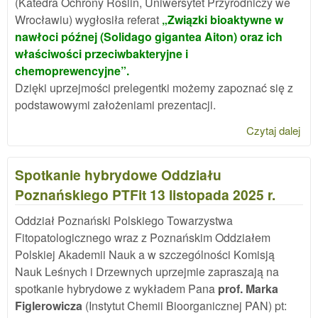
(Katedra Ochrony Roślin, Uniwersytet Przyrodniczy we
Wrocławiu) wygłosiła referat
„Związki bioaktywne w
nawłoci późnej (Solidago gigantea Aiton) oraz ich
właściwości przeciwbakteryjne i
chemoprewencyjne”.
Dzięki uprzejmości prelegentki możemy zapoznać się z
podstawowymi założeniami prezentacji.
Czytaj dalej
wpi
Web
PTF
Spotkanie hybrydowe Oddziału
paź
Poznańskiego PTFit 13 listopada 2025 r.
202
Oddział Poznański Polskiego Towarzystwa
Fitopatologicznego wraz z Poznańskim Oddziałem
Polskiej Akademii Nauk a w szczególności Komisją
Nauk Leśnych i Drzewnych uprzejmie zapraszają na
spotkanie hybrydowe z wykładem Pana
prof. Marka
Figlerowicza
(Instytut Chemii Bioorganicznej PAN) pt: