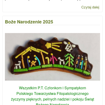
Czytaj dalej
wpi
spo
hy
Boże Narodzenie 2025
w P
Wszystkim P.T. Członkom i Sympatykom
Polskiego Towarzystwa Fitopatologicznego
życzymy pięknych, pełnych nadziei i pokoju Świąt
Bożego Narodzenia