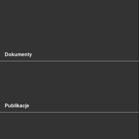
Oddział w Warszawie
Oddział we Wrocławiu
Sekcje
Wspomnienia o nieobecnych
Dokumenty
Statut
Deklaracja członkowska
Regulamin Odznaki Honorowej PTFit
Publikacje
PHYTOPATHOLOGIA POLONICA /
PHYTOPATHOLOGIA