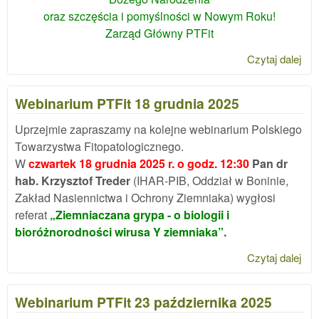
oraz szczęścia i pomyślności w Nowym Roku!
Zarząd Główny PTFit
Czytaj dalej
wpi
Nar
202
Webinarium PTFit 18 grudnia 2025
Uprzejmie zapraszamy na kolejne webinarium Polskiego
Towarzystwa Fitopatologicznego.
W
czwartek 18 grudnia 2025 r. o godz. 12:30
Pan dr
hab. Krzysztof Treder
(IHAR-PIB, Oddział w Boninie,
Zakład Nasiennictwa i Ochrony Ziemniaka) wygłosi
referat
„Ziemniaczana grypa - o biologii i
bioróżnorodności wirusa Y ziemniaka”.
Czytaj dalej
wpi
Web
PTF
Webinarium PTFit 23 października 2025
gru