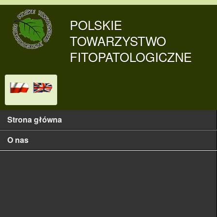
Przejdź do treści
POLSKIE
TOWARZYSTWO
FITOPATOLOGICZNE
Strona główna
Main menu
O nas
Historia
Władze
Adresy