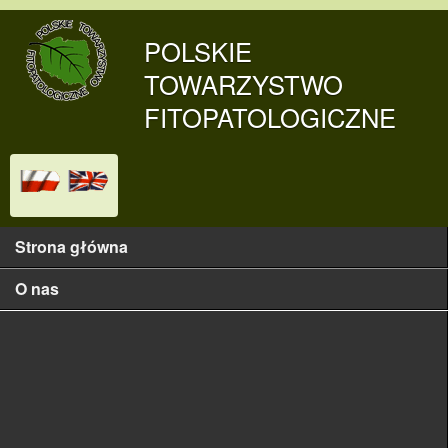
Przejdź do treści
POLSKIE
TOWARZYSTWO
FITOPATOLOGICZNE
Strona główna
Main menu
O nas
Historia
Władze
Adresy