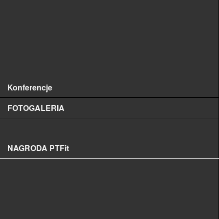
POLSKIE NAZWY CHORÓB ROŚLIN
SERIA „DIAGNOSTYKA”
INNE WYDAWNICTWA
Książki
Konferencje
FOTOGALERIA
Mini Galeria
NAGRODA PTFit
Regulamin nagrody
Formularz zgłoszeniowy
Wyniki konkursu