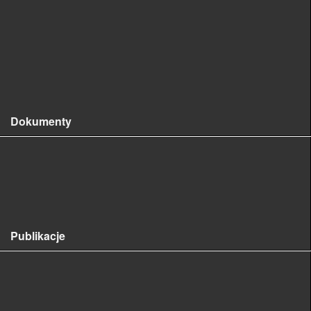
Oddział w Warszawie
Oddział we Wrocławiu
Sekcje
Wspomnienia o nieobecnych
Dokumenty
Statut
Deklaracja członkowska
Regulamin Odznaki Honorowej PTFit
Publikacje
PHYTOPATHOLOGIA POLONICA /
PHYTOPATHOLOGIA