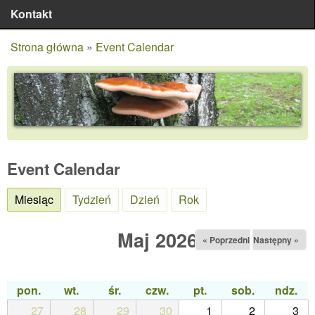
Kontakt
Strona główna
»
Event Calendar
Jesteś tutaj
Event Calendar
Miesiąc
(aktywna karta)
Tydzień
Dzień
Rok
Maj 2026
« Poprzedni
Następny »
pon.
wt.
śr.
czw.
pt.
sob.
ndz.
27
28
29
30
1
2
3