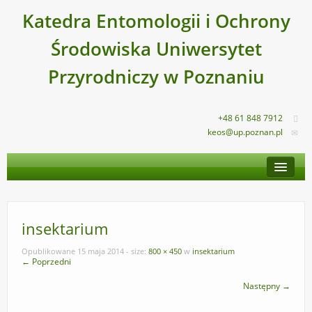
Katedra Entomologii i Ochrony
Środowiska Uniwersytet
Przyrodniczy w Poznaniu
+48 61 848 7912
keos@up.poznan.pl
STRONA GŁÓWNA
O KATEDRZE
PRACOWNICY
insektarium
DYDAKTYKA
Opublikowane
15 maja 2014
- size:
800 × 450
w
insektarium
← Poprzedni
DZIAŁALNOŚĆ NAUKOWA
Następny →
NASZA OFERTA