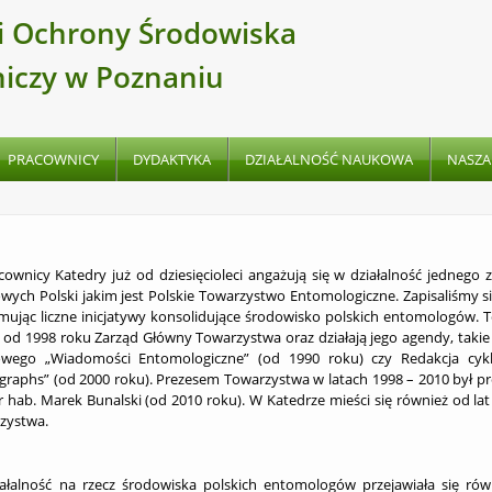
 i Ochrony Środowiska
niczy w Poznaniu
PRACOWNICY
DYDAKTYKA
DZIAŁALNOŚĆ NAUKOWA
NASZA
wnicy Katedry już od dziesięcioleci angażują się w działalność jednego z
ych Polski jakim jest Polskie Towarzystwo Entomologiczne. Zapisaliśmy się p
mując liczne inicjatywy konsolidujące środowisko polskich entomologów. T
uż od 1998 roku Zarząd Główny Towarzystwa oraz działają jego agendy, tak
wego „Wiadomości Entomologiczne” (od 1990 roku) czy Redakcja cykl
raphs” (od 2000 roku). Prezesem Towarzystwa w latach 1998 – 2010 był prof
r hab. Marek Bunalski (od 2010 roku). W Katedrze mieści się również od la
zystwa.
alność na rzecz środowiska polskich entomologów przejawiała się równ