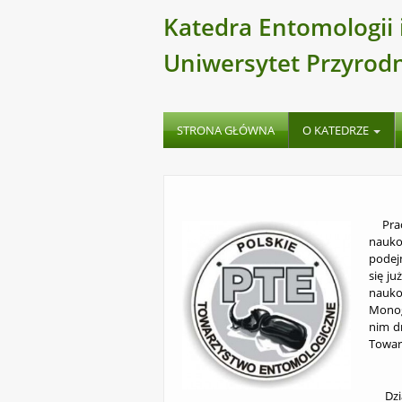
Katedra Entomologii
Uniwersytet Przyrod
STRONA GŁÓWNA
O KATEDRZE
Praco
naukow
podej
się j
nauko
Monog
nim d
Towar
Dział