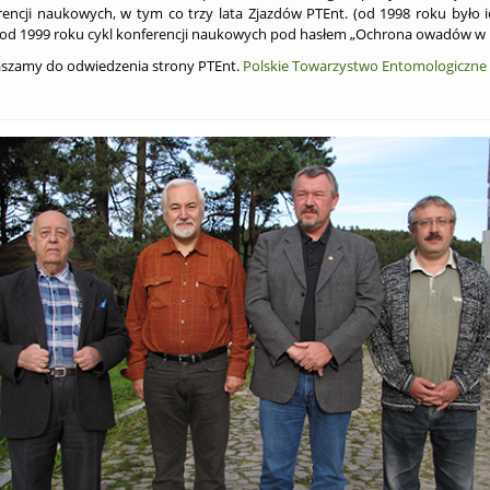
encji naukowych, w tym co trzy lata Zjazdów PTEnt. (od 1998 roku było ich
od 1999 roku cykl konferencji naukowych pod hasłem „Ochrona owadów w 
aszamy do odwiedzenia strony PTEnt.
Polskie Towarzystwo Entomologiczne