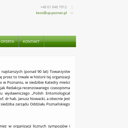
+48 61 848 7912
keos@up.poznan.pl
 OFERTA
KONTAKT
 najstarszych (ponad 90 lat) Towarzystw
rzez to trwale w historii tej organizacji
o w Poznaniu, w siedzibie Katedry mieści
ie jak Redakcja recenzowanego czasopisma
u wydawniczego „Polish Entomological
. dr hab. Janusz Nowacki, a obecnie jest
t siedziba zarządu Oddziału Poznańskiego
ież w organizacji licznych sympozjów i