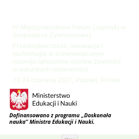
IV Międzynarodowe Forum Logistyki w
Gospodarce Żywnościowej
Przedsiębiorczość, innowacje i
technologie w zrównoważonym
rozwoju łańcuchów dostaw żywności
w warunkach niepewności
23-24 czerwca 2021, Poznań, Polska
Dofinansowano z programu „Doskonała
nauka” Ministra Edukacji i Nauki.