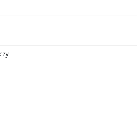
WYJAZD DODATKOWY
czy