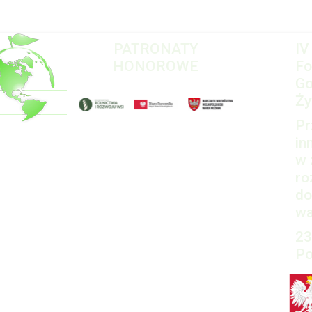
PATRONATY
IV
HONOROWE
Fo
Go
Ży
Pr
in
w 
ro
do
wa
23
Po