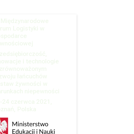
 Międzynarodowe
rum Logistyki w
spodarce
wnościowej
zedsiębiorczość,
nowacje i technologie
zrównoważonym
zwoju łańcuchów
staw żywności w
runkach niepewności
-24 czerwca 2021,
znań, Polska