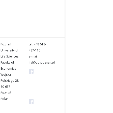
EKONOMIKA I ORGANIZACJA
LOGISTYKI
INTERCATHEDRA
JARD
SUSTAINABILITY
Poznań
tel. +48 618-
University of
487-110
Life Sciences
e-mail:
Faculty of
ifal@up.poznan.pl
Economics
4th
Wojska
International
Polskiego 28
Forum on
60-637
Agri-Food
Poznań
Logistics
Poland
Katedra
Prawa i