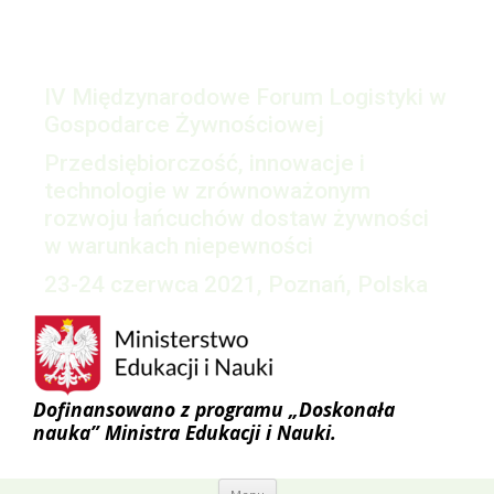
IV Międzynarodowe Forum Logistyki w
Gospodarce Żywnościowej
Przedsiębiorczość, innowacje i
technologie w zrównoważonym
rozwoju łańcuchów dostaw żywności
w warunkach niepewności
23-24 czerwca 2021, Poznań, Polska
Dofinansowano z programu „Doskonała
nauka” Ministra Edukacji i Nauki.