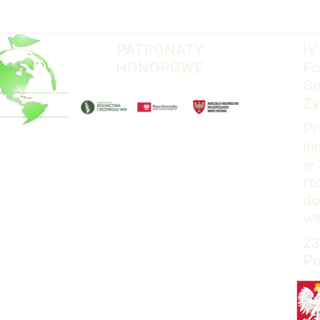
PATRONATY
IV
HONOROWE
Fo
Go
Ży
Pr
in
w 
ro
do
wa
23
Po