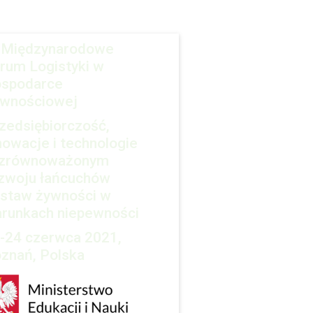
 Międzynarodowe
rum Logistyki w
spodarce
wnościowej
zedsiębiorczość,
nowacje i technologie
zrównoważonym
zwoju łańcuchów
staw żywności w
runkach niepewności
-24 czerwca 2021,
znań, Polska