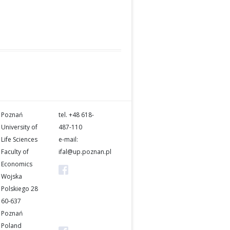
EKONOMIKA I ORGANIZACJA
LOGISTYKI
INTERCATHEDRA
JARD
SUSTAINABILITY
Poznań
tel. +48 618-
University of
487-110
Life Sciences
e-mail:
Faculty of
ifal@up.poznan.pl
Economics
4th
Wojska
International
Polskiego 28
Forum on
60-637
Agri-Food
Poznań
Logistics
Poland