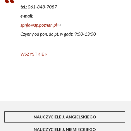
tel
.: 061-848-7087
e-mail
:
spnjo@up.poznan.pl
(link sends e-mail)
Czynny od pon. do pt. w godz. 9:00-13:00
...
WSZYSTKIE
NAUCZYCIELE J. ANGIELSKIEGO
(AKTYWNA KART
NAUCZYCIELE J. NIEMIECKIEGO