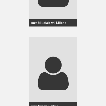
mgr Mikołajczyk Milena