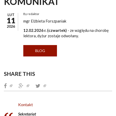
KOMUNIKAT
By
redaktor
LUT
11
mgr Elżbieta Forszpaniak
2026
12.02.2026 r. (czwartek)
- ze względu na chorobę
lektora, dyżur zostaje odwołany.
BLOG
SHARE THIS
(link is external)
(link is external)
(link is external)
Kontakt
Sekretariat