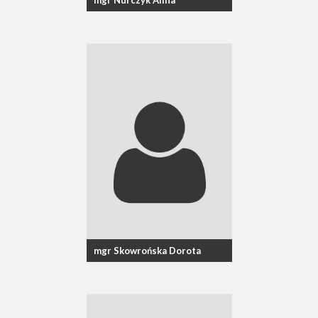
mgr Nurczyk Alina
mgr Skowrońska Dorota