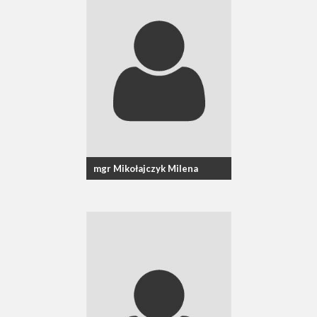
mgr Mikołajczyk Milena