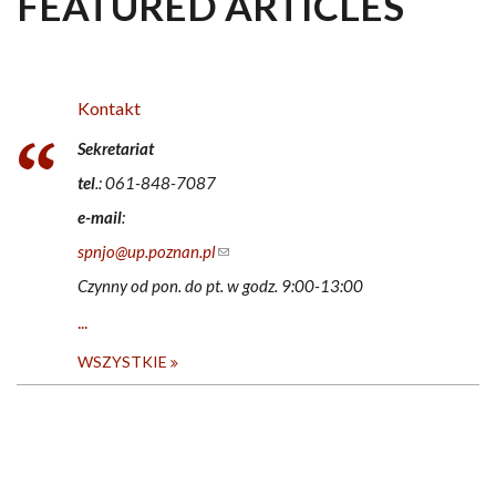
FEATURED ARTICLES
Kontakt
Sekretariat
tel
.: 061-848-7087
e-mail
:
spnjo@up.poznan.pl
(link sends e-mail)
Czynny od pon. do pt. w godz. 9:00-13:00
...
WSZYSTKIE