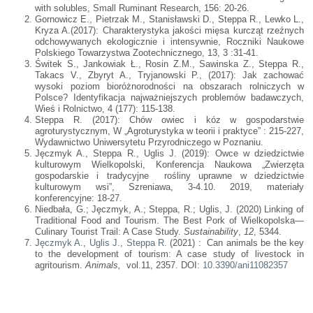
with solubles, Small Ruminant Research, 156: 20-26.
Gornowicz E., Pietrzak M., Stanisławski D., Steppa R., Lewko L.,
Kryza A.(2017): Charakterystyka jakości mięsa kurcząt rzeźnych
odchowywanych ekologicznie i intensywnie, Roczniki Naukowe
Polskiego Towarzystwa Zootechnicznego, 13, 3 :31-41.
Świtek S., Jankowiak Ł., Rosin Z.M., Sawinska Z., Steppa R.,
Takacs V., Zbyryt A., Tryjanowski P., (2017): Jak zachować
wysoki poziom bioróżnorodności na obszarach rolniczych w
Polsce?
Identyfikacja najważniejszych problemów badawczych,
Wieś i Rolnictwo, 4 (177): 115-138.
Steppa R. (2017): Chów owiec i kóz w gospodarstwie
agroturystycznym, W „Agroturystyka w teorii i praktyce” : 215-227,
Wydawnictwo Uniwersytetu Przyrodniczego w Poznaniu.
Jęczmyk A., Steppa R., Uglis J. (2019): Owce w dziedzictwie
kulturowym Wielkopolski, Konferencja Naukowa „Zwierzęta
gospodarskie i tradycyjne rośliny uprawne w dziedzictwie
kulturowym wsi”, Szreniawa, 3-4.10.
2019, materiały
konferencyjne: 18-27.
Niedbała, G.; Jęczmyk, A.; Steppa, R.; Uglis, J. (2020) Linking of
Traditional Food and Tourism. The Best Pork of Wielkopolska—
Culinary Tourist Trail: A Case Study.
Sustainability
,
12
, 5344.
J
ęczmyk A.
,
Uglis J.
,
Steppa R.
(2021) : Can animals be the key
to the development of tourism: A case study of livestock in
agritourism.
Animals,
vol.11, 2357. DOI:
10.3390/ani11082357