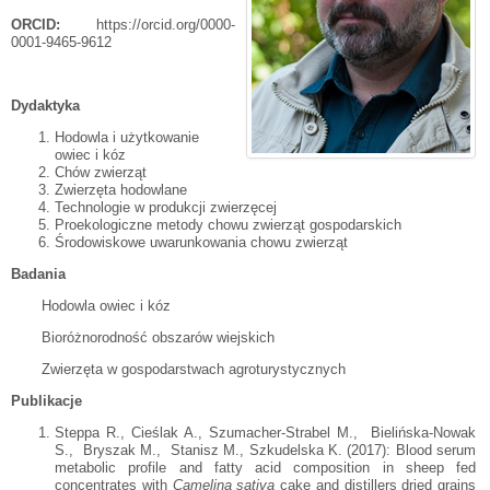
ORCID:
https://orcid.org/0000-
0001-9465-9612
Dydaktyka
Hodowla i użytkowanie
owiec i kóz
Chów zwierząt
Zwierzęta hodowlane
Technologie w produkcji zwierzęcej
Proekologiczne metody chowu zwierząt gospodarskich
Środowiskowe uwarunkowania chowu zwierząt
Badania
Hodowla owiec i kóz
Bioróżnorodność obszarów wiejskich
Zwierzęta w gospodarstwach agroturystycznych
Publikacje
Steppa R., Cieślak A., Szumacher-Strabel M., Bielińska-Nowak
S., Bryszak M., Stanisz M., Szkudelska K. (2017): Blood serum
metabolic profile and fatty acid composition in sheep fed
concentrates with
Camelina sativa
cake and distillers dried grains