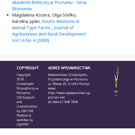
Akademii Rolniczej w Poznaniu - Seria
Ekonomia
Magdalena Kozera, Olga Stefko,
Karolina Jąder,
Assets Relations in
Animal-Type Farms
,
Journal of
Agribusiness and Rural Development:
Vol 14 No 4 (2009)
COPYRIGHT
ADRES WYDAWNICTWA
Copyright
Wydawnictwo Uniwersytetu
2018
Przyrodniczego w Poznaniu
Uniwersytet
ul. Witosa 45, 61-693 Poznań
Przyrodniczy w
www:
Poznaniu
http://www.wydawnictwo.up-
OJS Support
poznan.net
and
tel./faks 61 848 7808
Customization
by
LIBCOM
Platform &
workfow by
OJS/PKP