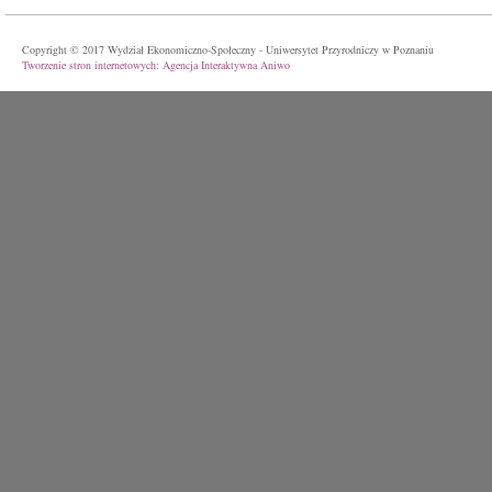
Copyright © 2017 Wydział Ekonomiczno-Społeczny - Uniwersytet Przyrodniczy w Poznaniu
Tworzenie stron internetowych: Agencja Interaktywna Aniwo