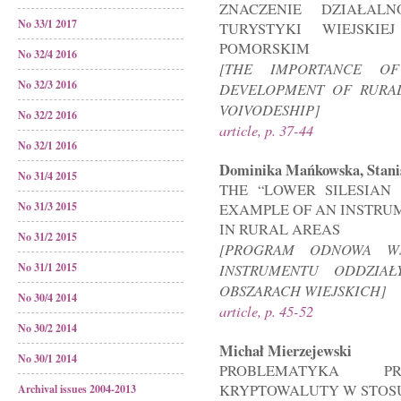
ZNACZENIE DZIAŁAL
No 33/1 2017
TURYSTYKI WIEJSKI
POMORSKIM
No 32/4 2016
[THE IMPORTANCE OF
No 32/3 2016
DEVELOPMENT OF RURAL
VOIVODESHIP]
No 32/2 2016
article, p. 37-44
No 32/1 2016
Dominika Mańkowska, Stanis
No 31/4 2015
THE “LOWER SILESIAN
No 31/3 2015
EXAMPLE OF AN INSTRUM
IN RURAL AREAS
No 31/2 2015
[PROGRAM ODNOWA WS
No 31/1 2015
INSTRUMENTU ODDZIAŁ
OBSZARACH WIEJSKICH]
No 30/4 2014
article, p. 45-52
No 30/2 2014
Michał Mierzejewski
No 30/1 2014
PROBLEMATYKA PR
KRYPTOWALUTY W STOS
Archival issues 2004-2013