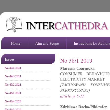
INTER
CATHEDRA
Home
Aim and Scope
Instructions for Author
Issues
No 38/1 2019
Marzena Czarnecka
No 49/4 2021
CONSUMER BEHAVIOU
No 48/3 2021
ELECTRICITY MARKET
[ZACHOWANIA KONSUM
No 47/2 2021
ELEKTRYCZNEJ]
No 46/1 2021
article, p. 5-11
No 45/4 2020
Zdzisława Dacko-Pikiewicz
No 44/3 2020