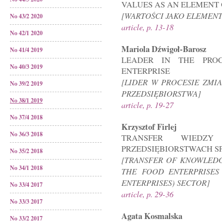
VALUES AS AN ELEMENT 
[WARTOŚCI JAKO ELEMENT
No 43/2 2020
article, p. 13-18
No 42/1 2020
Mariola Dźwigoł-Barosz
No 41/4 2019
LEADER IN THE PRO
No 40/3 2019
ENTERPRISE
[LIDER W PROCESIE ZMI
No 39/2 2019
PRZEDSIĘBIORSTWA]
No 38/1 2019
article, p. 19-27
No 37/4 2018
Krzysztof Firlej
No 36/3 2018
TRANSFER WIEDZ
PRZEDSIĘBIORSTWACH S
No 35/2 2018
[TRANSFER OF KNOWLEDG
No 34/1 2018
THE FOOD ENTERPRISES 
ENTERPRISES) SECTOR]
No 33/4 2017
article, p. 29-36
No 33/3 2017
Agata Kosmalska
No 33/2 2017